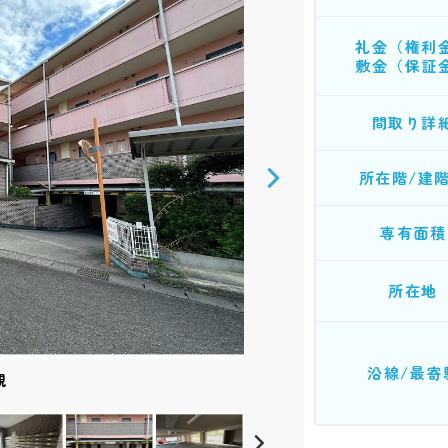
礼金（権利
敷金（保証
間取り詳
所在階/建
専有面積
所在地
沿線/最寄
スペース
部分
部分
部分
部分
ング
ング
ンス
ンス
備
備
備
備
備
ー
観
ン