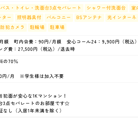
バス・トイレ・洗面台3点セパレート
シャワー付洗面台
室
ーター
照明器具付
バルコニー
BSアンテナ
光インターネ
防犯カメラ
駐輪場
駐車場
/月額 町内会費：90円/月額 安心コール24：9,900円（税込
グ費：27,500円（税込）/退去時
料の70％
0円/月 ※学生様は加入不要
防犯面が安心な1Kマンション！
台3点セパレートのお部屋です☆
証なし（入居1年未満を除く）