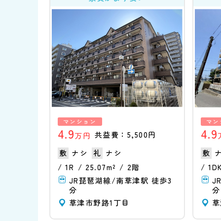
マンション
マン
4.9
4.9
共益費：5,500円
万円
ナシ
ナシ
1R
25.07m²
2階
1D
JR琵琶湖線/南草津駅 徒歩3
J
分
分
草津市野路1丁目
草