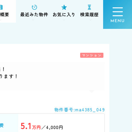
概要
最近みた物件
お気に入り
検索履歴
マンション
様！
ります！
物件番号:ma4385_049
5.1
費
万円
／4,000円