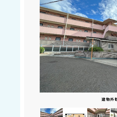
その他部屋・
その他共用
その他共用
その他共用
その他共用
居室・リビ
居室・リビ
エントラ
エントラ
その他設
その他設
その他設
その他設
その他設
バルコニ
建物外
キッチ
駐車場
駐車場
その他
トイレ
洗面所
バス
玄関
収納