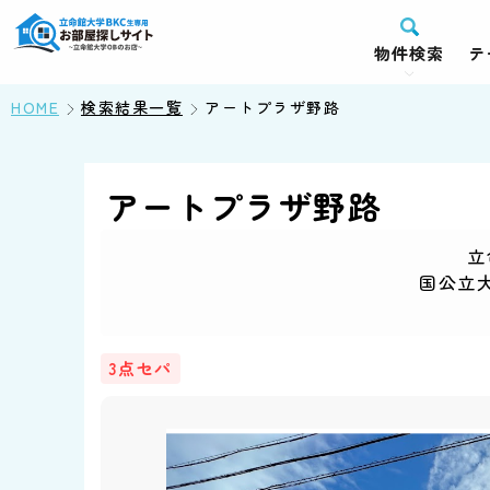
物件検索
テ
HOME
検索結果一覧
アートプラザ野路
アートプラザ野路
立
国公立
3点セパ