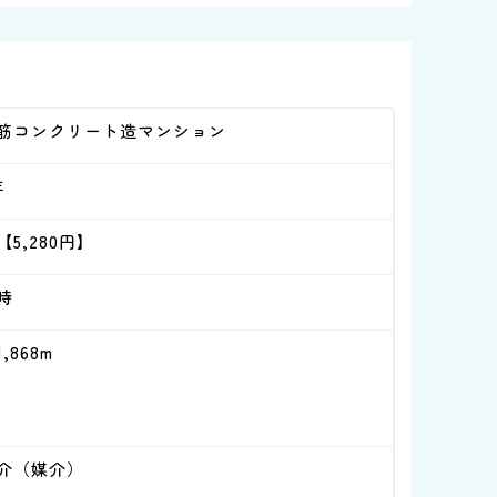
筋コンクリート造マンション
年
【5,280円】
時
,868m
介（媒介）