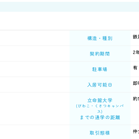
鉄
構造・種別
2
契約期間
有
駐車場
即
入居可能日
約1
立命館大学
(びわこ・
くさつキャンパ
ス)
までの通学の距離
仲
取引態様