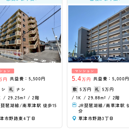
ション
マンション
5.4
共益費：5,500円
共益費：5,000
万円
万円
ナシ
ナシ
5万円
5万円
K
29.25m²
2階
1K
29.88m²
2階
R琵琶湖線/南草津駅 徒歩15
JR琵琶湖線/南草津駅 徒
分
津市野路東4丁目
草津市野路3丁目