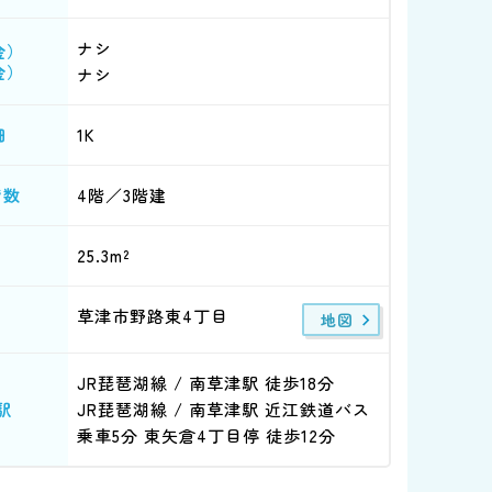
ナシ
金）
金）
ナシ
1K
細
4階／3階建
階数
25.3m²
草津市野路東4丁目
地図
JR琵琶湖線 / 南草津駅 徒歩18分
JR琵琶湖線 / 南草津駅 近江鉄道バス
駅
乗車5分 東矢倉4丁目停 徒歩12分