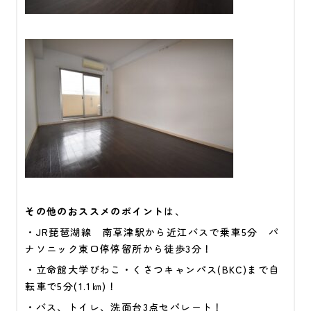
その他のおススメのポイント
は、
・JR琵琶湖線 南草津駅から近江バスで乗車5分 パ
ナソニック東口停停留所から徒歩3分
！
・立命館大学びわこ・くさつキャンパス(BKC)まで自
転車で5分(1.1㎞)！
・バス、トイレ、洗面台3点セパレート
！