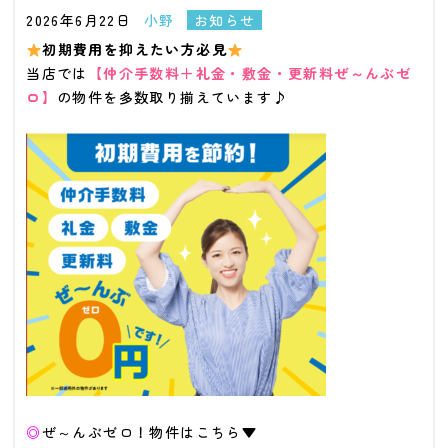
2026年6月22日
小野
お知らせ
初期費用を抑えたい方必見
当店では
【仲介手数料＋礼金・敷金・更新料ぜ～んぶゼ
ロ】
の物件を多数取り揃えています♪
◎
ぜ～んぶゼロ！物件はこちら▼