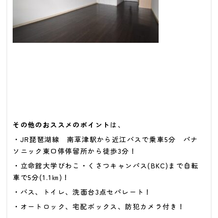
その他のおススメのポイント
は、
・JR琵琶湖線 南草津駅から近江バスで乗車5分 パナ
ソニック東口停停留所から徒歩3分
！
・立命館大学びわこ・くさつキャンパス(BKC)まで自転
車で5分(1.1㎞)！
・バス、トイレ、洗面台3点セパレート
！
・オートロック、宅配ボックス、防犯カメラ付き！