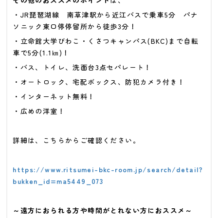
その他のおススメのポイント
は、
・JR琵琶湖線 南草津駅から近江バスで乗車5分 パナ
ソニック東口停停留所から徒歩3分
！
・立命館大学びわこ・くさつキャンパス(BKC)まで自転
車で5分(1.1㎞)！
・バス、トイレ、洗面台3点セパレート
！
・オートロック、宅配ボックス、防犯カメラ付き！
・インターネット無料
！
・広めの洋室！
詳細は、こちらからご確認ください。
https://www.ritsumei-bkc-room.jp/search/detail?
bukken_id=ma5449_073
～遠方におられる方や時間がとれない方におススメ～