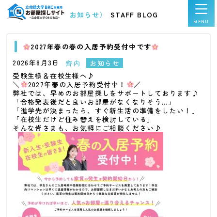
（お知らせ）
STAFF BLOG
2027年春の春の入居予約受付中です
2026年8月3日
齊内
お知らせ
受験生様＆在校生様へ♪
＼
2027年春の入居予約受付中！
／
弊社では、早めのお部屋探しをサポートしております♪
「合格発表後だと良いお部屋がなくなりそう…」
「進学先が決まったら、すぐ新生活の準備をしたい！」
「在校生だけど住み替えを検討している」
そんな皆さまも、お気軽にご相談ください♪