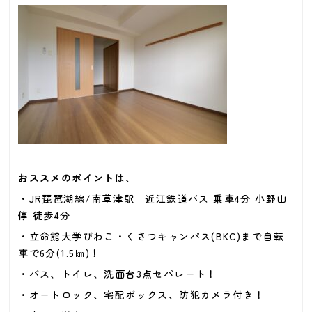
おススメのポイント
は、
・JR琵琶湖線/南草津駅 近江鉄道バス 乗車4分 小野山
停 徒歩4分
・立命館大学びわこ・くさつキャンパス(BKC)まで自転
車で6分(1.5㎞)！
・バス、トイレ、洗面台3点セパレート
！
・オートロック、宅配ボックス、防犯カメラ付き！