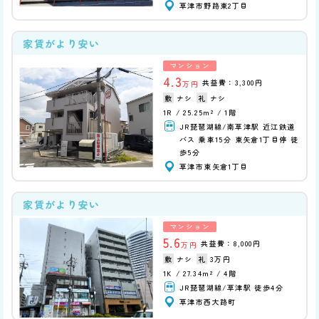
草津市野路東2丁目
家賃がより安い
マンション
4.3
共益費：3,300円
万円
ナシ
ナシ
1R
25.25m²
1階
JR琵琶湖線/南草津駅 近江鉄道
バス 乗車15分 東矢倉1丁目停 徒
歩5分
草津市東矢倉1丁目
家賃がより安い
マンション
5.6
共益費：8,000円
万円
ナシ
3万円
1K
27.34m²
4階
JR琵琶湖線/草津駅 徒歩4分
草津市西大路町