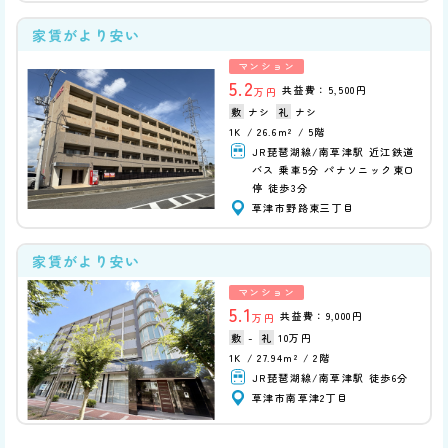
家賃がより安い
マンション
5.2
共益費：5,500円
万円
ナシ
ナシ
1K
26.6m²
5階
JR琵琶湖線/南草津駅 近江鉄道
バス 乗車5分 パナソニック東口
停 徒歩3分
草津市野路東三丁目
家賃がより安い
マンション
5.1
共益費：9,000円
万円
-
10万円
1K
27.94m²
2階
JR琵琶湖線/南草津駅 徒歩6分
草津市南草津2丁目