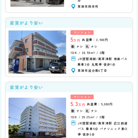
分
草津市岡本町
家賃がより安い
マンション
5
共益費：3,500円
万円
ナシ
ナシ
1DK
30.59m²
2階
JR琵琶湖線/南草津駅 帝産バス
乗車3分 丸尾停 徒歩1分
草津市追分南6丁目
家賃がより安い
マンション
5.3
共益費：5,000円
万円
ナシ
ナシ
1DK
29.25m²
3階
JR琵琶湖線/南草津駅 近江鉄道
バス 乗車5分 パナソニック東口
停 徒歩3分