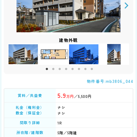
その他共用部分
居室・リビング
居室・リビング
その他共用部分
その他共用部分
その他共用部分
その他共用部分
その他共用部分
その他共用部分
エントランス
エントランス
エントランス
エントランス
エントランス
その他設備
その他設備
バルコニー
その他設備
建物外観
建物外観
建物外観
建物外観
建物外観
キッチン
洗面所
トイレ
駐車場
玄関
収納
バス
収納
物件番号:mb3806_044
5.9
賃料／共益費
万円
／5,500円
礼金（権利金）
ナシ
敷金（保証金）
ナシ
間取り詳細
1R
所在階/建階数
5階／5階建