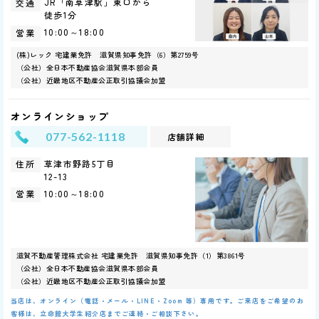
JR「南草津駅」東口から
交通
徒歩1分
10:00～18:00
営業
(株)レック 宅建業免許 滋賀県知事免許（6）第2759号
（公社）全日本不動産協会滋賀県本部会員
（公社）近畿地区不動産公正取引協議会加盟
オンラインショップ
077-562-1118
店舗詳細
草津市野路5丁目
住所
12-13
10:00～18:00
営業
滋賀不動産管理株式会社 宅建業免許 滋賀県知事免許（1）第3861号
（公社）全日本不動産協会滋賀県本部会員
（公社）近畿地区不動産公正取引協議会加盟
当店は、オンライン（電話・メール・LINE・Zoom 等）専用です。ご来店をご希望のお
客様は、立命館大学生紹介店までご連絡・ご相談下さい。