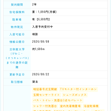
2年
契約期間
要：1,090円(月額)
住宅保険料
有【6,600円】
駐車場
入居予約受付中
物件現況
相談
入居可能日
2026/08/08
情報公開日
約1,600m
立命館大学
(びわこ・
くさつキャンパス)
までの通学の距
離
2026/08/22
更新予定日
貸主
取引態様
暗証番号式玄関鍵
TVモニター付インターホン
玄関センサーライト
シューズボックス
バス・トイレ・洗面台3点セパレート
シャワー付洗面台
室内洗濯機置場
浴室乾燥機