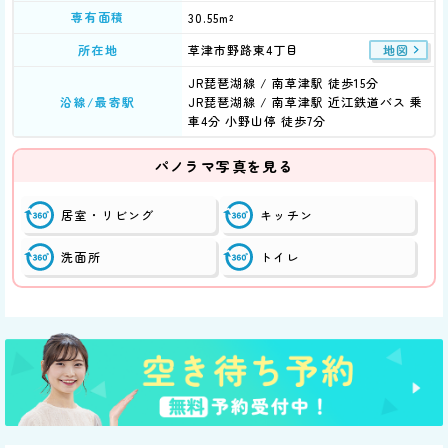
専有面積
30.55m²
草津市野路東4丁目
所在地
地図
JR琵琶湖線 / 南草津駅 徒歩15分
沿線/最寄駅
JR琵琶湖線 / 南草津駅 近江鉄道バス 乗
車4分 小野山停 徒歩7分
パノラマ写真を見る
居室・リビング
キッチン
洗面所
トイレ