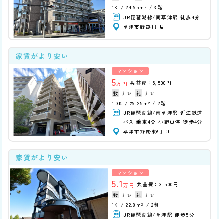
1K
24.95m²
3階
JR琵琶湖線/南草津駅 徒歩4分
草津市野路1丁目
家賃がより安い
マンション
5
共益費：5,500円
万円
ナシ
ナシ
1DK
29.25m²
2階
JR琵琶湖線/南草津駅 近江鉄道
バス 乗車4分 小野山停 徒歩4分
草津市野路東6丁目
家賃がより安い
マンション
5.1
共益費：3,500円
万円
ナシ
ナシ
1K
22.8m²
2階
JR琵琶湖線/草津駅 徒歩5分