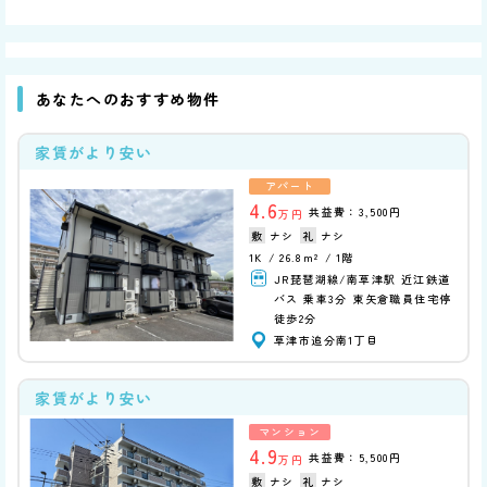
あなたへのおすすめ物件
家賃がより安い
アパート
4.6
共益費：3,500円
万円
ナシ
ナシ
1K
26.8m²
1階
JR琵琶湖線/南草津駅 近江鉄道
バス 乗車3分 東矢倉職員住宅停
徒歩2分
草津市追分南1丁目
家賃がより安い
マンション
4.9
共益費：5,500円
万円
ナシ
ナシ