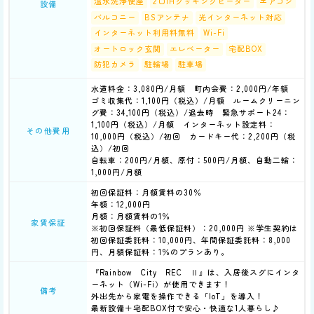
温水洗浄便座
2口IHクッキングヒーター
エアコン
設備
バルコニー
BSアンテナ
光インターネット対応
インターネット利用料無料
Wi-Fi
オートロック玄関
エレベーター
宅配BOX
防犯カメラ
駐輪場
駐車場
水道料金：3,080円/月額 町内会費：2,000円/年額
ゴミ収集代：1,100円（税込）/月額 ルームクリーニン
グ費：34,100円（税込）/退去時 緊急サポート24：
1,100円（税込）/月額 インターネット設定料：
その他費用
10,000円（税込）/初回 カードキー代：2,200円（税
込）/初回
自転車：200円/月額、原付：500円/月額、自動二輪：
1‚000円/月額
初回保証料：月額賃料の30％
年額：12,000円
月額：月額賃料の1％
家賃保証
※初回保証料（最低保証料）：20,000円 ※学生契約は
初回保証委託料：10,000円、年間保証委託料：8,000
円、月額保証料：1％のプランあり。
『Rainbow City REC Ⅱ』は、入居後スグにインタ
ーネット（Wi-Fi）が使用できます！
備考
外出先から家電を操作できる「IoT」を導入！
最新設備＋宅配BOX付で安心・快適な1人暮らし♪