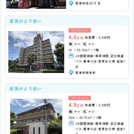
草津市渋川1丁目
家賃がより安い
マンション
4.6
共益費：5,500円
万円
ナシ
ナシ
1K
25.76m²
7階
JR琵琶湖線/南草津駅 近江鉄道
バス 乗車12分 若草北口停 徒歩7
分
草津市岡本町
家賃がより安い
マンション
4.9
共益費：3,500円
万円
ナシ
ナシ
1DK
29.73m²
2階
JR琵琶湖線/南草津駅 近江鉄道
バス 乗車12分 若草北口停 徒歩7